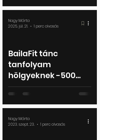
péntek esténként
18.00-19.00
Nagy Márta
2025. júl. 21.
1 perc olvasás
BailaFit tánc
tanfolyam
hölgyeknek -500
kalória-teljesen
kezdő tanfolyam
indul hétfőn-
szerdán 2025
Nagy Márta
2023. szept. 23.
1 perc olvasás
szeptembertől