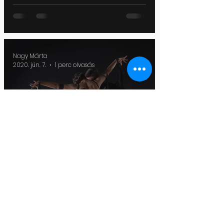
Nagy Márta
2020. jún. 7.
1 perc olvasás
4 alkalmas latin
társastánc, kezdő
tanfolyamot
indítunk
Nagy Márta
táncpedagógus, művészeti vezető