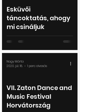
Esküvői
d video
táncoktatás, ahogy
mi csináljuk
Nagy Márta
2020. júl. 18.
1 perc olvasás
VII. Zaton Dance and
d video
Music Festival
Horvátország