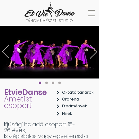
TÁNCMŰVÉSZETI STÚDIÓ
EtvieDanse
Oktató tanárok
Ametist
Órarend
csoport
Eredmények
Hírek
Ifjúsági haladó csoport 15-
26 éves,
középiskolás vagy egyetemista