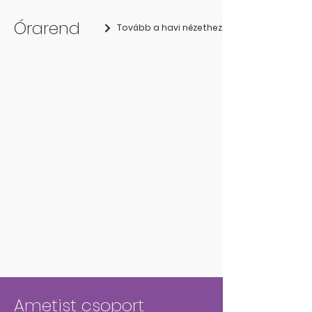
Órarend
Tovább a havi nézethez
Ametist csoport