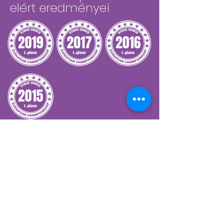
elért eredményei
2019
2017
2016
2015
Tovább az eredményekhez
Ametist csoport
legfrissebb
hírei