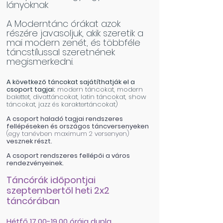
lányoknak
A Moderntánc órákat azok
részére javasoljuk, akik szeretik a
mai modern zenét, és többféle
táncstílussal szeretnének
megismerkedni.
A következő táncokat sajátíthatják el a
csoport tagjai:
modern táncokat, modern
balettet, divattáncokat, latin táncokat, show
táncokat, jazz és karaktertáncokat)
A csoport haladó tagjai rendszeres
fellépéseken és országos táncversenyeken
(egy tanévben maximum 2 versenyen)
vesznek részt.
A csoport rendszeres fellépői a város
rendezvényeinek.
Táncórák időpontjai
szeptembertől heti 2x2
táncórában
Hétfő
17.00-19.00
óráig dupla