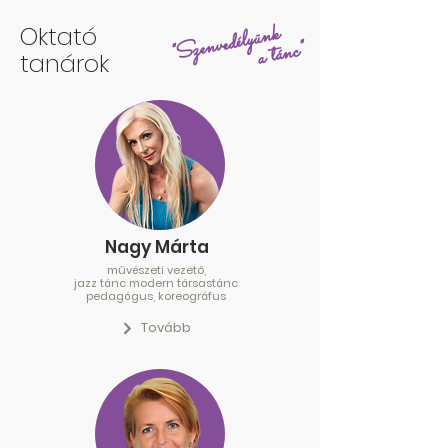
"Szenvedélyünk
Oktató
a tánc"
tanárok
Nagy Márta
művészeti vezető,
jazz tánc modern társastánc
pedagógus, koreográfus
Tovább