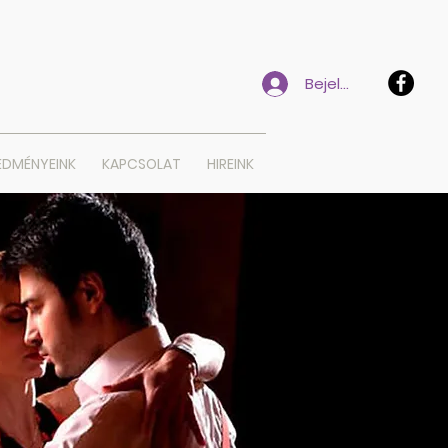
Bejelentkezés
EDMÉNYEINK
KAPCSOLAT
HIREINK