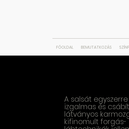
FŐOLDAL
BEMUTATKOZÁS
SZÍN
A salsát egyszerre 
izgalmas és csábít
látványos karmozg
kifinomult forgás-