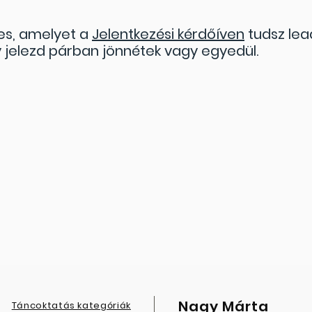
es, amelyet a
Jelentkezési kérdőíven
tudsz lea
 jelezd párban jönnétek vagy egyedül.
Nagy Márta
Táncoktatás kategóriák