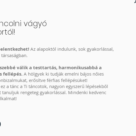
ncolni vágyó
rtól!
elentkezhet!
Az alapoktól indulunk, sok gyakorlással,
 társaságban.
s szebbé válik a testtartás, harmonikusabbá a
 fellépés.
A hölgyek ki tudják emelni bájos nőies
önbizalmukat, erősítve férfias fellépésüket!
z a tánc a Ti táncotok, nagyon egyszerű lépésekből
cot tanuljuk rengeteg gyakorlással. Mindenki kedvenc
alkalmat!
0