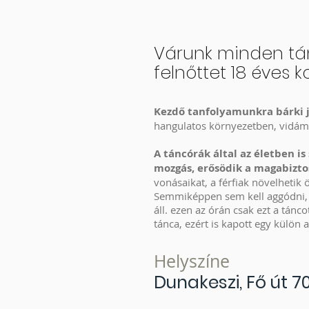
Várunk minden tá
felnőttet 18 éves ko
Kezdő tanfolyamunkra bárki j
hangulatos környezetben, vidám
A táncórák által az életben i
mozgás, erősödik a magabiztos
vonásaikat, a férfiak növelhetik 
Semmiképpen sem kell aggódni, e
áll. ezen az órán csak ezt a tán
tánca, ezért is kapott egy külön 
Helyszíne
Dunakeszi, Fő út 7