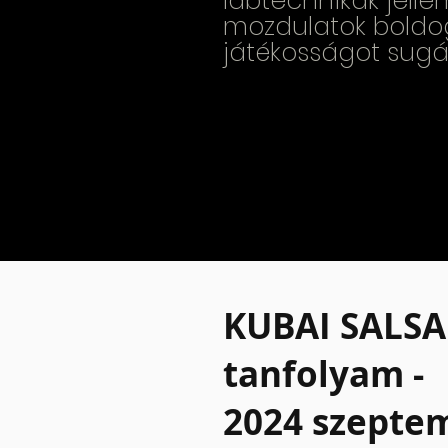
lábtechnikák jellem
mozdulatok boldo
játékosságot sugá
KUBAI SALSA
tanfolyam -
2024 szepte