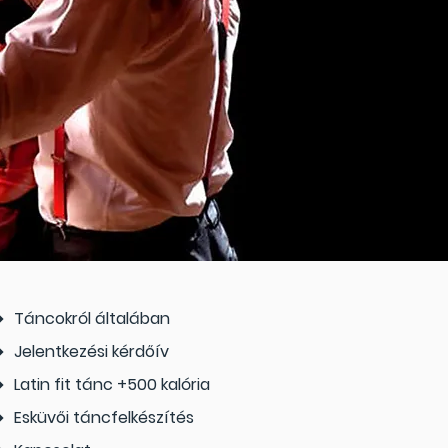
Táncokról általában
Jelentkezési kérdőív
Latin fit tánc +500 kalória
Esküvői táncfelkészítés