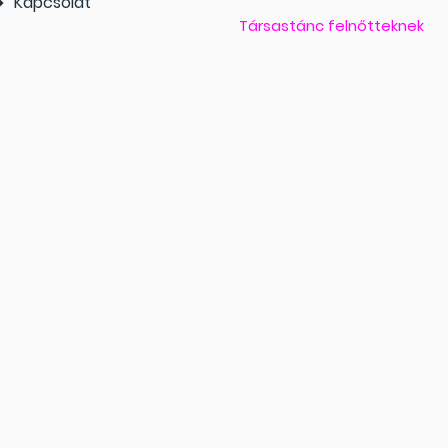
Kapcsolat
Társastánc felnőtteknek