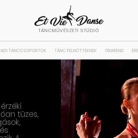
TÁNCMŰVÉSZETI STÚDIÓ
PADI TÁNCCSOPORTOK
TÁNC FELNŐTTEKNEK
ÓRAREND
ER
érzéki
óan tüzes,
ások,
 és