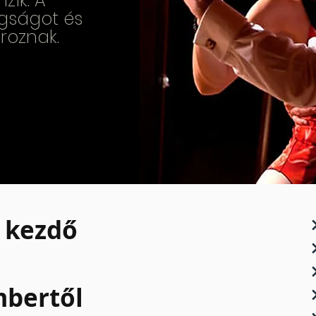
zik. A
gságot és
roznak.
 kezdő
mbertől