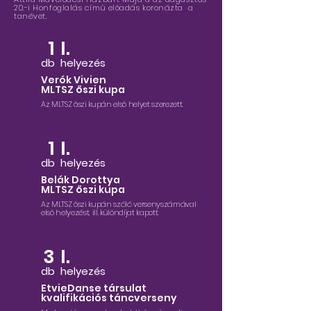
20.-i Honfoglalás című előadás koronázta a
tanévet.
1
I.
db
helyezés
Verók Vivien
MLTSZ őszi kupa
Az MLTSZ őszi kupán első helyet szerezett.
1
I.
db
helyezés
Belák Dorottya
MLTSZ őszi kupa
Az MLTSZ őszi kupán szóló versenyszámával
első helyezést, ill. különdíjat kapott.
3
I.
db
helyezés
EtvieDanse társulat
kvalifikációs táncverseny