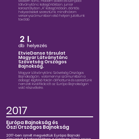
Modern tánc, modern balett és színpadi
látványtánc kategóriákban, junior
korosztályban „A” kategóriában, döntős
helyezéseket szereztünk, mindhárom
versenyszámunkban első helyen jutottunk
tovább
2
I.
db
helyezés
EtvieDanse társulat
Magyar Látványtánc
Szövetség Országos
Bajnokság.
Magyar Látványtánc Szövetség Országos
Bajnokságán, valamennyi számunkban a
dobogó legfelső fokán állhattunk és szereztünk
nemzeti kvalifikációt az Európa Bajnokságon
való részvételre.
2017
Európa Bajnokság és
Őszi Országos Bajnokság
2017-ben ismét megvédtük Európa Bajnoki