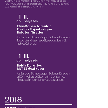
vagyunk tervekkel, Liszt, Brahms műveket és
régi vágyunkat a Schindler listája varázslatát
szeretnénk színpadra vinni.
1
II.
db
helyezés
EtvieDanse társulat
Európa Bajnokságon
Balatonfüreden
Az Európa Bajnokságon Balatonfüreden
Tosca című szenvedélyes darabunk 2.
helyezést ért el
1
III.
db
helyezés
Belák Dorottya
MLTSZ őszi kupa
Az Európa Bajnokságon Balatonfüreden
a Könnyek az esőben című érzelmes,
lírikus számunk 3. helyezést szerzett.
2018