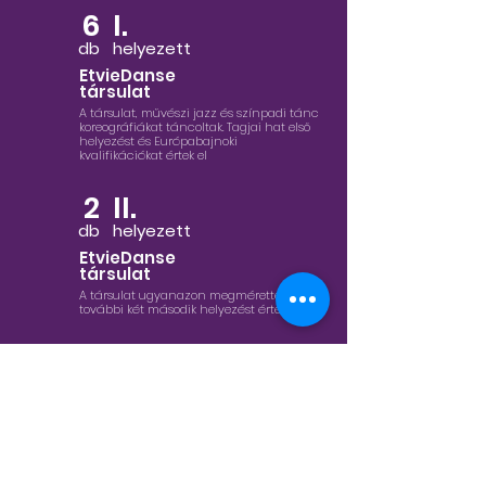
6
I.
db
helyezett
EtvieDanse
társulat
A társulat, művészi jazz és színpadi tánc
koreográfiákat táncoltak. Tagjai hat első
helyezést és Európabajnoki
kvalifikációkat értek el
2
II.
db
helyezett
EtvieDanse
társulat
A társulat ugyanazon megmérettetésen,
további két második helyezést értek el
1
I.
db
helyezett
Erős
Anett
A. kategóriában
elért eredmény