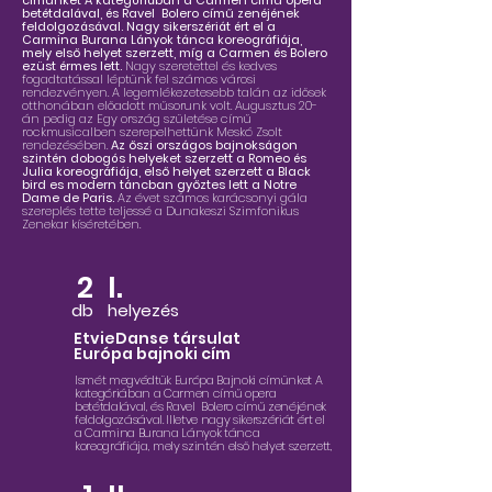
címünket A kategóriában a Carmen című opera
betétdalával, és Ravel Bolero című zenéjének
feldolgozásával. Nagy sikerszériát ért el a
Carmina Burana Lányok tánca koreográfiája,
mely első helyet szerzett, míg a Carmen és Bolero
ezüst érmes lett.
Nagy szeretettel és kedves
fogadtatással léptünk fel számos városi
rendezvényen. A legemlékezetesebb talán az idősek
otthonában előadott műsorunk volt. Augusztus 20-
án pedig az Egy ország születése című
rockmusicalben szerepelhettünk Meskó Zsolt
rendezésében.
Az őszi országos bajnokságon
szintén dobogós helyeket szerzett a Romeo és
Julia koreográfiája, első helyet szerzett a Black
bird es modern táncban győztes lett a Notre
Dame de Paris.
Az évet számos karácsonyi gála
szereplés tette teljessé a Dunakeszi Szimfonikus
Zenekar kíséretében.
2
I.
db
helyezés
EtvieDanse társulat
Európa bajnoki cím
Ismét megvédtük Európa Bajnoki címünket A
kategóriában a Carmen című opera
betétdalával, és Ravel Bolero című zenéjének
feldolgozásával. Illetve nagy sikerszériát ért el
a Carmina Burana Lányok tánca
koreográfiája, mely szintén első helyet szerzett,