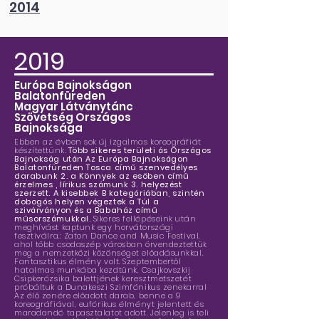
2014
2019
Európa Bajnokságon
Balatonfüreden
Magyar Látványtánc
Szövetség Országos
Bajnoksága
Ebben az évben sok új izgalmas koreográfiát
készítettünk.
Több sikeres területi ás Országos
Bajnokság után Az Európa Bajnokságon
Balatonfüreden Tosca című szenvedélyes
darabunk 2. a Könnyek az esőben című
érzelmes , lírikus számunk 3. helyezést
szerzett. A kisebbek B kategóriában, szintén
dobogós helyen végeztek a Túl a
szivárványon és a Babaház című
műsorszámukkal.
Sikeres fellépéseink után
meghívást kaptunk egy horvátországi
fesztiválra.: Zaton Dance and Music Festival,
ahol több csodaszép városban örvendeztettük
meg a nemzetközi közönséget előadásunkkal.
Fantasztikus élmény volt. Szeptembertől
hatalmas munkába kezdtünk, Csajkovszkij
Csipkerózsika balettjének keresztmetszetét
próbáltuk a Dunakeszi Szimfónikus zenekarral
Az élő zenére előadott darab, benne a 9
koreográfiával, eufórikus élményt jelentett és
maradandó tapasztalatot adott. Jelenleg is teli