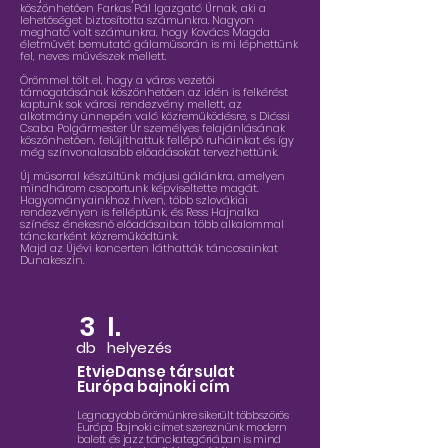
köszönhetően Farkas Pál Igazgató Úrnak, aki a
lehetőséget biztosította számunkra. Nagyon
megható volt számunkra, hogy Kovács Magda
életművét bemutató gálaműsorán is mi léphettünk
fel, neves művészek mellett.
Örömmel tölt el, hogy a város vezetői
támogatásának köszönhetően az idén is felkérést
kaptunk sok városi rendezvény mellett, az
alkotmány ünnepén való közreműködésre, s Dióssi
Csaba Polgármester Úr személyes felajánlásának
köszönhetően, felújíthattuk fellépő ruháinkat és így
még színvonalasabb előadásokat tervezhettünk.
Ú
j műsorral készültünk májusi gálánkra, amelyen
mindhárom csoportunk képviseltette magát.
Hagyományainkhoz híven, több szlovákiai
rendezvényen is felléptünk, és Ress Hajnalka
színész énekesnő előadásaiban több alkalommal
tánckarként közreműködtünk.
Majd az Újévi koncerten láthatták táncosainkat
Dunakeszin.
3
I.
db
helyezés
EtvieDanse társulat
Európa bajnoki cím
Legnagyobb örömünkre sikerült többszörös
Európa Bajnoki címet szereznünk modern
balett és jazz tánckategóriában is mind