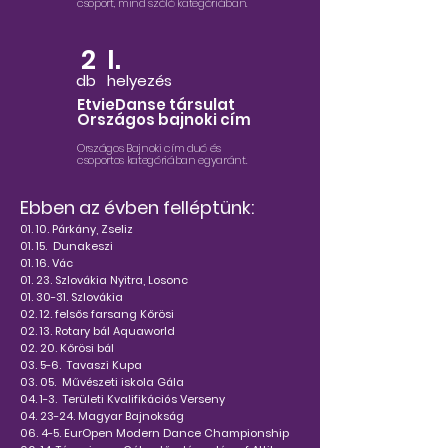
csoport, mind szóló kategóriában.
2
I.
db
helyezés
EtvieDanse társulat
Országos bajnoki cím
Országos Bajnoki cím duó és
csoportos kategóriában egyaránt.
Ebben az évben felléptünk:
01. 10. Párkány, Zseliz
01. 15. Dunakeszi
01. 16. Vác
01. 23. Szlovákia Nyitra, Losonc
01. 30-31. Szlovákia
02. 12. felsős farsang Kőrösi
02. 13. Rotary bál Aquaworld
02. 20. Kőrösi bál
03. 5-6. Tavaszi Kupa
03. 05. Művészeti iskola Gála
04. 1-3. Területi Kvalifikációs Verseny
04. 23-24. Magyar Bajnokság
06. 4-5. EurOpen Modern Dance Championship