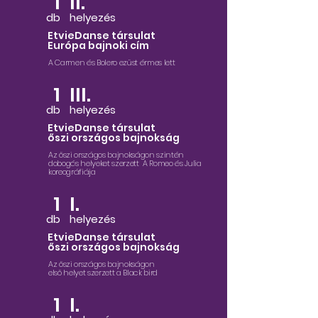
1
II.
db
helyezés
EtvieDanse társulat
Európa bajnoki cím
A Carmen és Bolero ezüst érmes lett
1
III.
db
helyezés
EtvieDanse társulat
őszi országos bajnokság
Az őszi országos bajnokságon szintén
dobogós helyeket szerzett A Romeo és Julia
koreográfiája
1
I.
db
helyezés
EtvieDanse társulat
őszi országos bajnokság
Az őszi országos bajnokságon
első helyet szerzett a Black bird
1
I.