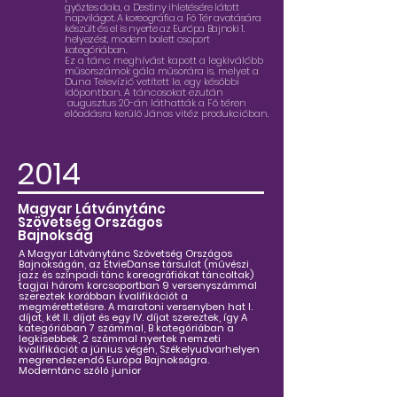
győztes dala, a Destiny ihletésére látott
napvilágot. A koreográfia a Fő Tér avatására
készült és el is nyerte az Európa Bajnoki 1.
helyezést, modern balett csoport
kategóriában.
Ez a tánc meghívást kapott a legkiválóbb
műsorszámok gála műsorára is, melyet a
Duna Televízió vetített le, egy későbbi
időpontban.
A táncosokat ezután
augusztus 20-án láthatták a Fő téren
előadásra kerülő János vitéz produkcióban.
2014
Magyar Látványtánc
Szövetség Országos
Bajnokság
A Magyar Látványtánc Szövetség Országos
Bajnokságán, az EtvieDanse társulat (művészi
jazz és színpadi tánc koreográfiákat táncoltak)
tagjai három korcsoportban 9 versenyszámmal
szereztek korábban kvalifikációt a
megmérettetésre. A maratoni versenyben hat I.
díjat, két II. díjat és egy IV. díjat szereztek, így A
kategóriában 7 számmal, B kategóriában a
legkisebbek, 2 számmal nyertek nemzeti
kvalifikációt a június végén, Székelyudvarhelyen
megrendezendő Európa Bajnokságra.
Moderntánc szóló junior