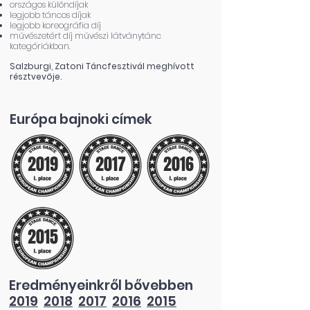
országos különdíjak
legjobb táncos díjak
legjobb koreográfia díj
művészetért díj művészi látványtánc
kategóriákban.
Salzburgi, Zatoni Táncfesztivál meghívott
résztvevője.
Európa bajnoki címek
2019
2017
2016
2015
Eredményeinkről bővebben
2019
2018
2017
2016
2015