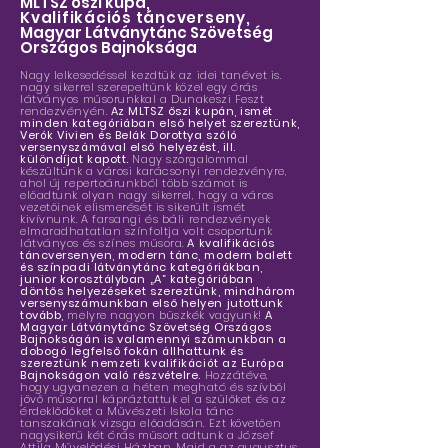
MLTSZ őszi kupa,
Kvalifikációs táncverseny,
Magyar Látványtánc Szövetség
Országos Bajnoksága
Nagy lelkesedéssel kezdtük az idei tanévet is.
nagy sikerrel szerepeltünk közel egy órás
látványos műsorunkkal a Dunakeszi Feszt
rendezvényén.
Az MLTSZ őszi kupán, ismét
minden kategóriában első helyet szereztünk,
Verók Vivien és Belák Dorottya szóló
versenyszámával első helyezést, ill.
különdíjat kapott.
Nagy szorgalommal
készültünk a városi karácsonyi rendezvényre,
ahol új repertoárunkból több számot is
előadtunk olyan nagy sikerrel, hogy a város
vezetőinek elismerését is sikerült ismét
kivívnunk. A farsangi és báli rendezvények
elmaradhatatlan színfoltja volt csoportunk
látványos és színes műsora.
A kvalifikációs
táncversenyen, modern tánc, modern balett
és színpadi látványtánc kategóriákban,
junior korosztályban „A” kategóriában
döntős helyezéseket szereztünk, mindhárom
versenyszámunkban első helyen jutottunk
tovább,
melyre nagyon büszkék vagyunk!
A
Magyar Látványtánc Szövetség Országos
Bajnokságán is valamennyi számunkban a
dobogó legfelső fokán állhattunk és
szereztünk nemzeti kvalifikációt az Európa
Bajnokságon való részvételre.
Hozzátéve,
hogy ugyanezen a héten megható és szívből
jövő műsorral kápráztattuk el a szülőket és az
érdeklődőket a Művészeti Iskola tánc
tanszakának vizsga előadásán. Ezt követően
nagysikerű két órás műsort adtunk a József
Attila Művelődési Házban. Majd a az augusztus