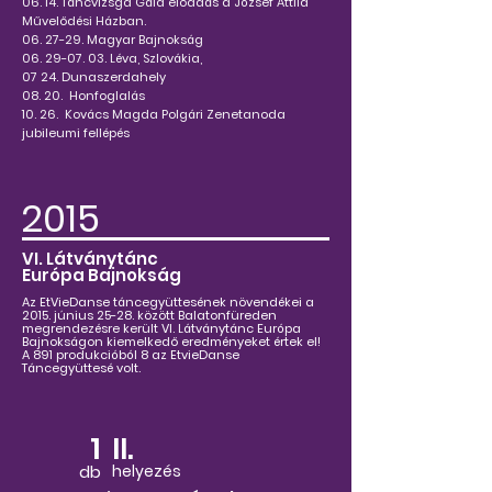
06. 14. Táncvizsga Gála előadás a József Attila
Művelődési Házban.
06. 27-29. Magyar Bajnokság
06. 29-07. 03. Léva, Szlovákia,
07 24. Dunaszerdahely
08. 20. Honfoglalás
10. 26. Kovács Magda Polgári Zenetanoda
jubileumi fellépés
2015
VI. Látványtánc
Európa Bajnokság
Az EtVieDanse táncegyüttesének növendékei a
2015. június 25-28. között Balatonfüreden
megrendezésre került VI. Látványtánc Európa
Bajnokságon kiemelkedő eredményeket értek el!
A 891 produkcióból 8 az EtvieDanse
Táncegyüttesé volt.
1
II.
db
helyezés