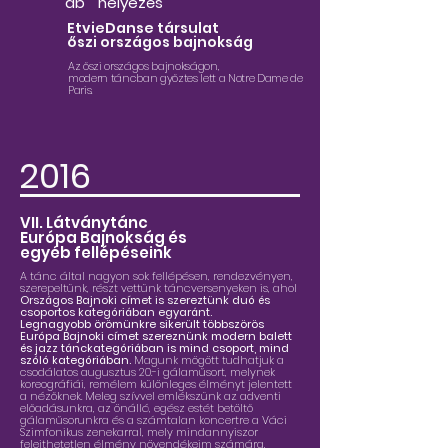
db
helyezés
EtvieDanse társulat
őszi országos bajnokság
Az őszi országos bajnokságon,
modern táncban győztes lett a Notre Dame de
Paris.
2016
VII. Látványtánc
Európa Bajnokság és
egyéb fellépéseink
A tánc által nagyon sok fellépésen, rendezvényen,
szerepeltünk, részt vettünk táncversenyeken is, ahol
Országos Bajnoki címet is szereztünk duó és
csoportos kategóriában egyaránt.
Legnagyobb örömünkre sikerült többszörös
Európa Bajnoki címet szereznünk modern balett
és jazz tánckategóriában is mind csoport, mind
szóló kategóriában.
Magunk mögött tudhatjuk a
csodálatos augusztus 20.-i gálaműsort, melynek
koreográfiái, remélem különleges élményt jelentett
a nézőknek. Meleg szívvel emlékszünk az adventi
előadásunkra, az önálló, egész estét betöltő
gálaműsorunkra és a számtalan koncertre a Váci
Szimfonikus zenekarral, mely mindannyiszor
felejthetetlen élmény növendékeim számára,