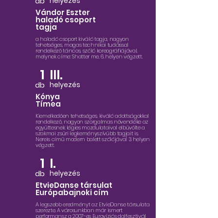
db
helyezés
Vándor Eszter
haladó csoport
tagja
a haladó csoport kiváló tagja, nagyon
tehetséges, magas technikai tudással
rendelkező táncos, szóló koreográfiájával,
melynek címe: Shatter me, 6. helyen végzett.
1
III.
db
helyezés
Kónya
Tímea
Kiemelkedően tehetséges, kiváló adottságokkal
rendelkező, nagyon szorgalmas növendéke az
együttesnek. légies mozdulataival elbűvölte a
szakmai zsűri legkeményszívűbb tagjait is.
Nereis című modern balett szólójával 3. helyen
végzett.
1
I.
db
helyezés
EtvieDanse társulat
Európabajnoki cím
A legszebb eredményt az EtvieDanse társulata
szerezte. A városunkban már ismert
performansz a 2007-es Eurovíziós dalfesztivál