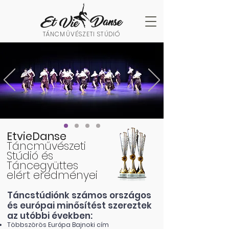
TÁNCMŰVÉSZETI STÚDIÓ
EtvieDanse
Táncművészeti
Stúdió és
Táncegyüttes
elért eredményei
Táncstúdiónk számos országos
és európai minősítést szereztek
az utóbbi években:
Többszörös Európa Bajnoki cím