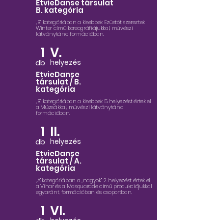
EtvieDanse társulat
B. kategória
„B” kategóriában a kisebbek Ezüstöt szereztek
Winter című koreográfiájukkal, művészi
látványtánc formációban.
1
V.
db
helyezés
EtvieDanse
társulat / B.
kategória
„B” kategóriában a kisebbek 5. helyezést értek el
a Múzsákkal, művészi látványtánc
formációban.
1
II.
db
helyezés
EtvieDanse
társulat / A.
kategória
„A”kategóriában a „nagyok” 2. helyezést értek el
a Vihar és a Masquarade című produkciójukkal
egyaránt, formációban és csoportban.
1
VI.