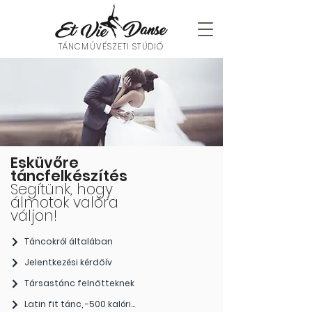
TÁNCMŰVÉSZETI STÚDIÓ
Esküvőre
táncfelkészítés
Segítünk, hogy
álmotok valóra
váljon!
Táncokról általában
Jelentkezési kérdőív
Társastánc felnőtteknek
Latin fit tánc, -500 kalória