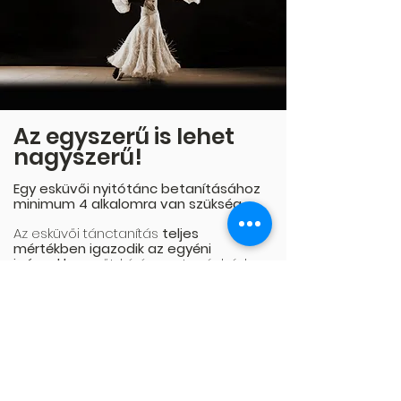
Az egyszerű is lehet
nagyszerű!
Egy esküvői nyitótánc betanításához
minimum 4 alkalomra van szükség.
Az esküvői tánctanítás
teljes
mértékben igazodik az egyéni
igényekhez,
sőt, kérésre a tanár házhoz
is megy.
Az egyéni időbeosztás mellett,
segítünk
a zeneválasztásban, a koreográfiában
és a megfelelő stílus kialakításában is.
Hengereljétek le rokonaitokat,