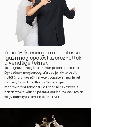
Kis idő- és energia ráfordítással
igazi meglepetést szerezhettek
a vendégeiteknek
és megmutathatjátok, milyen jó párt is alkottok.
Egy szépen megkoreografált és jól kivitelezett
nyitótáncról készült felvételt büszkén meg lehet
osztani, és évek múltán is élmény újra
megtekinteni. Ráadásul a tánctudás később is
hasznotokra válhat, például barátaitok esküvőjén
vagy bármilyen táncos eseményen.