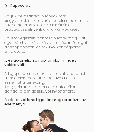
Kapcsolat
Valljuk be őszintén! A lányok már
kisgyermekként királynők szeretnének lenni, a
fiúk pedig erős vitézek, akik kiállják a
próbákat és elnyerik a királylányok kezét.
Sokszor egészen pontosan látják magukat
egy szép hosszú uszályos ruhában forogni
a táncparketten az esküvői vendégsereg
ámulatára.
… és akkor eljön a nap, amikor mindez
valóra válik.
A legapróbb részletek is a helyükre kerülnek
a megfelelő helyszíntől kezdve a díszlet
színén át a zenekarig.
Ám gyakran a sorban csak utolsóként
gondol a pár az esküvői nyitótáncra.
Pedig
ezzel lehet igazán megkoronázni az
eseményt!